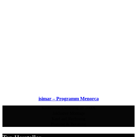
isimar – Programm Menorca
Kostenlose Lieferung ab 2000€
Inklusive Montage
Kauf auf Rechnung
Planung & Beratung