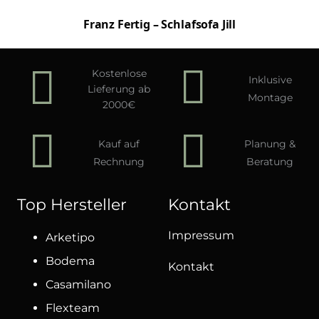
Franz Fertig – Schlafsofa Jill
Kostenlose
Inklusive
Lieferung ab
Montage
2000€
Kauf auf
Planung &
Rechnung
Beratung
Top Hersteller
Kontakt
Impressum
Arketipo
Bodema
Kontakt
Casamilano
Flexteam