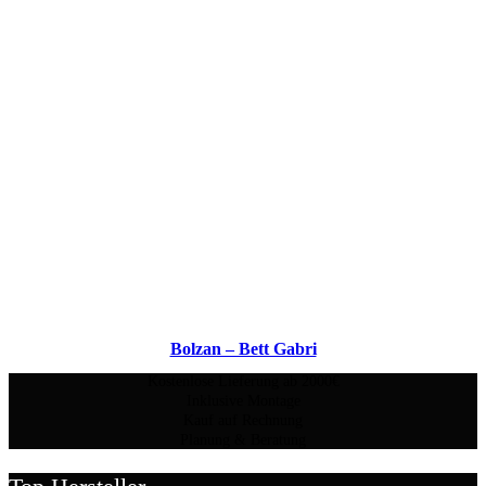
Bolzan – Bett Gabri
Kostenlose Lieferung ab 2000€
Inklusive Montage
Kauf auf Rechnung
Planung & Beratung