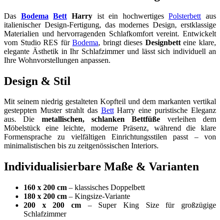
Das
Bodema
Bett
Harry
ist ein hochwertiges
Polsterbett
aus
italienischer Design-Fertigung, das modernes Design, erstklassige
Materialien und hervorragenden Schlafkomfort vereint. Entwickelt
vom Studio RES für
Bodema
, bringt dieses
Designbett
eine klare,
elegante Ästhetik in Ihr Schlafzimmer und lässt sich individuell an
Ihre Wohnvorstellungen anpassen.
Design & Stil
Mit seinem niedrig gestalteten Kopfteil und dem markanten vertikal
gesteppten Muster strahlt das
Bett
Harry eine puristische Eleganz
aus. Die
metallischen, schlanken Bettfüße
verleihen dem
Möbelstück eine leichte, moderne Präsenz, während die klare
Formensprache zu vielfältigen Einrichtungsstilen passt – von
minimalistischen bis zu zeitgenössischen Interiors.
Individualisierbare Maße & Varianten
160 x 200 cm
– klassisches Doppelbett
180 x 200 cm
– Kingsize-Variante
200 x 200 cm
– Super King Size für großzügige
Schlafzimmer