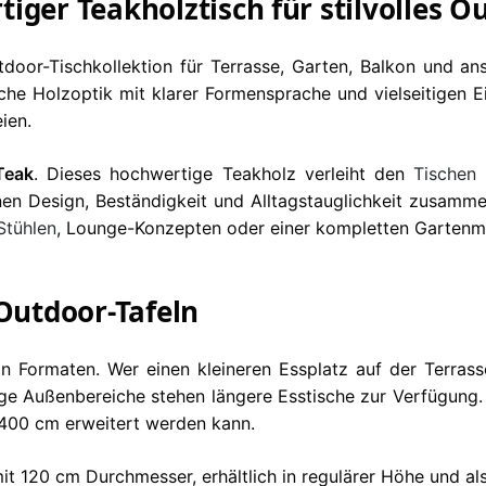
iger Teakholztisch für stilvolles O
door-Tischkollektion für Terrasse, Garten, Balkon und an
iche Holzoptik mit klarer Formensprache und vielseitigen 
ien.
Teak
. Dieses hochwertige Teakholz verleiht den
Tischen
i
n Design, Beständigkeit und Alltagstauglichkeit zusamme
Stühlen
, Lounge-Konzepten oder einer kompletten Gartenm
 Outdoor-Tafeln
 an Formaten. Wer einen kleineren Essplatz auf der Terra
ge Außenbereiche stehen längere Esstische zur Verfügung. B
 400 cm erweitert werden kann.
it 120 cm Durchmesser, erhältlich in regulärer Höhe und al