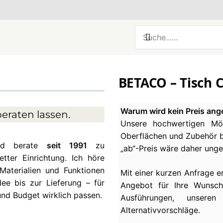
BETACO – Tisch 
Warum wird kein Preis ang
eraten lassen.
Unsere hochwertigen Möb
Oberflächen und Zubehör be
und berate
seit 1991
zu
„ab“-Preis wäre daher ung
ter Einrichtung. Ich höre
Materialien und Funktionen
Mit einer kurzen Anfrage e
ee bis zur Lieferung – für
Angebot für Ihre Wunsch
und Budget wirklich passen.
Ausführungen, unseren
Alternativvorschläge.