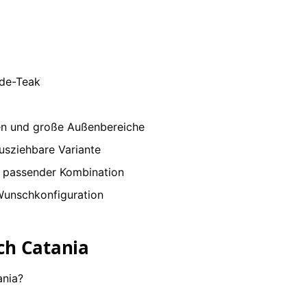
de-Teak
ten und große Außenbereiche
ausziehbare Variante
d passender Kombination
 Wunschkonfiguration
ch Catania
nia?