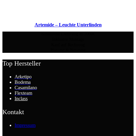
Artemide – Leuchte Unterlinden
Kostenlose Lieferung ab 2000€
Inklusive Montage
Kauf auf Rechnung
Planung & Beratung
Top Hersteller
Arketipo
Bodema
Casamilano
Flexteam
Inclass
Kontakt
Impressum