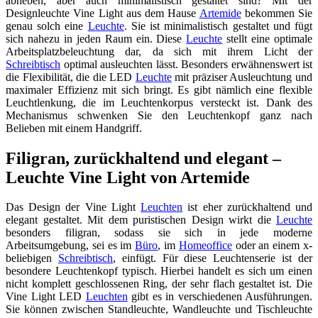
abheben, aber auch minimalistisch gestaltet sind? Mit der
Designleuchte Vine Light aus dem Hause
Artemide
bekommen Sie
genau solch eine
Leuchte
. Sie ist minimalistisch gestaltet und fügt
sich nahezu in jeden Raum ein. Diese
Leuchte
stellt eine optimale
Arbeitsplatzbeleuchtung dar, da sich mit ihrem Licht der
Schreibtisch
optimal ausleuchten lässt. Besonders erwähnenswert ist
die Flexibilität, die die LED
Leuchte
mit präziser Ausleuchtung und
maximaler Effizienz mit sich bringt. Es gibt nämlich eine flexible
Leuchtlenkung, die im Leuchtenkorpus versteckt ist. Dank des
Mechanismus schwenken Sie den Leuchtenkopf ganz nach
Belieben mit einem Handgriff.
Filigran, zurückhaltend und elegant –
Leuchte Vine Light von Artemide
Das Design der Vine Light
Leuchten
ist eher zurückhaltend und
elegant gestaltet. Mit dem puristischen Design wirkt die
Leuchte
besonders filigran, sodass sie sich in jede moderne
Arbeitsumgebung, sei es im
Büro
, im
Homeoffice
oder an einem x-
beliebigen
Schreibtisch
, einfügt. Für diese Leuchtenserie ist der
besondere Leuchtenkopf typisch. Hierbei handelt es sich um einen
nicht komplett geschlossenen Ring, der sehr flach gestaltet ist. Die
Vine Light LED
Leuchten
gibt es in verschiedenen Ausführungen.
Sie können zwischen Standleuchte, Wandleuchte und Tischleuchte