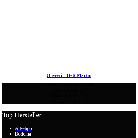
Olivieri – Bett Martin
Kostenlose Lieferung ab 2000€
Inklusive Montage
Kauf auf Rechnung
Planung & Beratung
Top Hersteller
Arketipo
Bodema