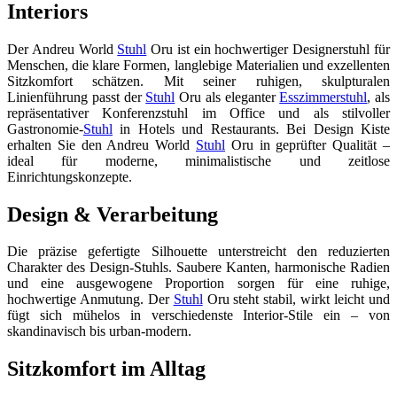
Interiors
Der Andreu World
Stuhl
Oru ist ein hochwertiger Designerstuhl für
Menschen, die klare Formen, langlebige Materialien und exzellenten
Sitzkomfort schätzen. Mit seiner ruhigen, skulpturalen
Linienführung passt der
Stuhl
Oru als eleganter
Esszimmerstuhl
, als
repräsentativer Konferenzstuhl im Office und als stilvoller
Gastronomie-
Stuhl
in Hotels und Restaurants. Bei Design Kiste
erhalten Sie den Andreu World
Stuhl
Oru in geprüfter Qualität –
ideal für moderne, minimalistische und zeitlose
Einrichtungskonzepte.
Design & Verarbeitung
Die präzise gefertigte Silhouette unterstreicht den reduzierten
Charakter des Design-Stuhls. Saubere Kanten, harmonische Radien
und eine ausgewogene Proportion sorgen für eine ruhige,
hochwertige Anmutung. Der
Stuhl
Oru steht stabil, wirkt leicht und
fügt sich mühelos in verschiedenste Interior-Stile ein – von
skandinavisch bis urban-modern.
Sitzkomfort im Alltag