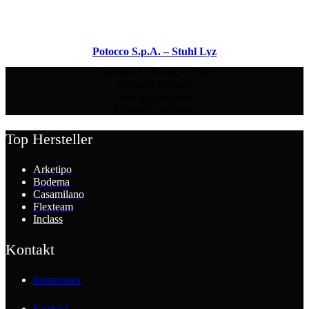
Potocco S.p.A. – Stuhl Lyz
Kostenlose Lieferung ab 2000€
Inklusive Montage
Kauf auf Rechnung
Planung & Beratung
Top Hersteller
Arketipo
Bodema
Casamilano
Flexteam
Inclass
Kontakt
Impressum
Kontakt