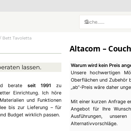
 Bett Tavoletta
Altacom – Coucht
Warum wird kein Preis ang
eraten lassen.
Unsere hochwertigen Möb
Oberflächen und Zubehör be
und berate
seit 1991
zu
„ab“-Preis wäre daher ung
ter Einrichtung. Ich höre
Materialien und Funktionen
Mit einer kurzen Anfrage e
ee bis zur Lieferung – für
Angebot für Ihre Wunsch
und Budget wirklich passen.
Ausführungen, unseren
Alternativvorschläge.