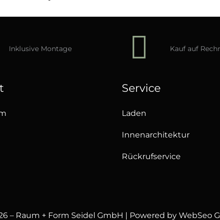
Inklusive Montage
Kauf auf Rec
t
Service
um
Laden
Innenarchitektur
Rückrufservice
26 – Raum + Form Seidel GmbH | Powered by
WebSeo 