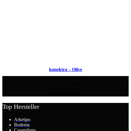
konektra – Olive
Kostenlose Lieferung ab 2000€
Inklusive Montage
Kauf auf Rechnung
Planung & Beratung
Top Hersteller
Arketipo
Bodema
Casamilano